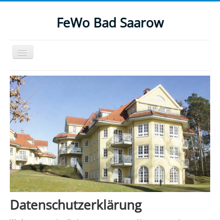
FeWo Bad Saarow
Navigation
an/aus
Home
Die Ferienwohnung
Preise
Buchungsanfrage
Datenschutzerklärung